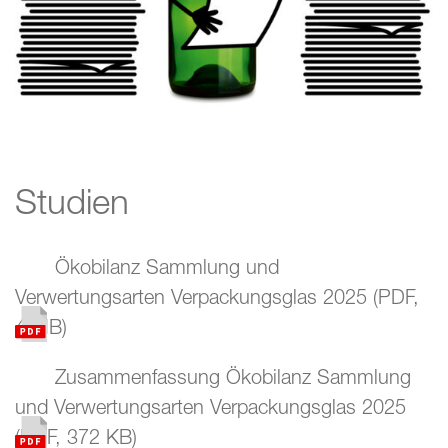
Portrait
Organisation
Jahresberichte
Flaschenpost
Studien
Faktenblatt Verwertungsquote
Ökobilanz Sammlung und
Studien
Verwertungsarten Verpackungsglas 2025
(
PDF
,
Links
4 MB
)
Kontakt
Zusammenfassung Ökobilanz Sammlung
und Verwertungsarten Verpackungsglas 2025
(
PDF
,
372 KB
)