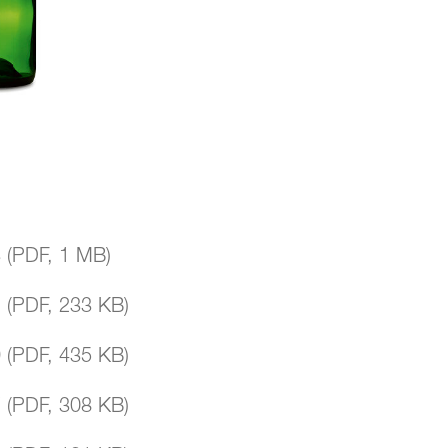
3
(
PDF
,
1 MB
)
1
(
PDF
,
233 KB
)
9
(
PDF
,
435 KB
)
7
(
PDF
,
308 KB
)