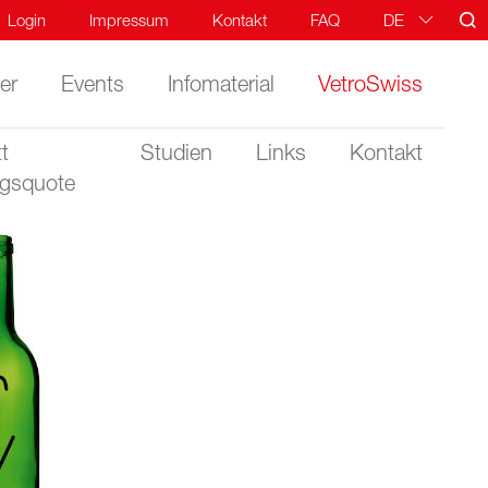
Login
Impressum
Kontakt
FAQ
DE
FR
er
Events
Infomaterial
VetroSwiss
IT
t
Studien
Links
Kontakt
ngsquote