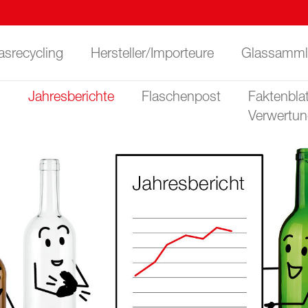
asrecycling
Hersteller/Importeure
Glassamml
n
Jahresberichte
Flaschenpost
Faktenblat
Verwertu