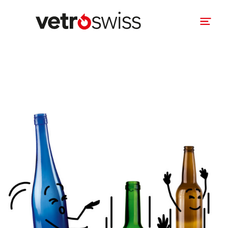
Gesetzliche Grundlagen
Altglassammlung
Sammelstellen
Verwertungswege
Zahlen und Fakten