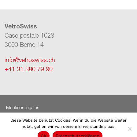
VetroSwiss
Case postale 1023
3000 Berne 14
info@vetroswiss.ch
+41 31 380 79 90
Mentions légales
Protection des données
Diese Website benutzt Cookies. Wenn du die Website weiter
nutzt, gehen wir von deinem Einverständnis aus.
© VetroSwiss 2026
OK
Datenschutzerklärung