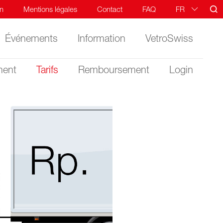
n
Mentions légales
Contact
FAQ
FR
DE
Événements
Information
VetroSwiss
IT
ment
Tarifs
Remboursement
Login