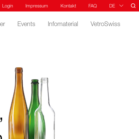
Login
Impressum
Kontakt
FAQ
DE
FR
er
Events
Infomaterial
VetroSwiss
IT