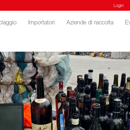
Login
claggio
Importatori
Aziende di raccolta
E