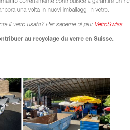
maltito correttamente contribuisce a garantire un rici
ncora una volta in nuovi imballaggi in vetro.
te il vetro usato? Per saperne di più:
VetroSwiss
ontribuer au recyclage du verre en Suisse.