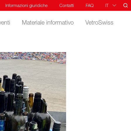
Informazioni giuridiche
Contatti
FAQ
IT
DE
venti
Materiale informativo
VetroSwiss
FR