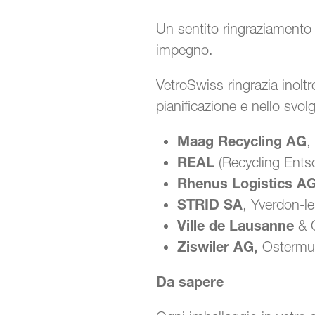
Un sentito ringraziamento 
impegno.
VetroSwiss ringrazia inoltre
pianificazione e nello svol
Maag Recycling AG
,
REAL
(Recycling Ent
Rhenus Logistics A
STRID SA
, Yverdon-l
Ville de Lausanne
& C
Ziswiler AG,
Ostermu
Da sapere