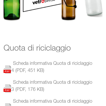
Ritratto
Organizzazione
Rapporto annuale
Posta Bottiglia
Quota di riciclaggio
Quota di riciclaggio
Scheda informativa Quota di riciclaggio
Studio
2024
(
PDF
,
451 KB
)
Link
Scheda informativa Quota di riciclaggio
Contatti
2023
(
PDF
,
176 KB
)
Scheda informativa Quota di riciclaggio